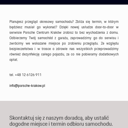
Planujesz przegląd okresowy samochodu? Zbliża się termin, w którym
będziesz musiał go wykonać? Dzięki nowej usłudze door-to-door w
serwisie Porsche Centrum Kraków zrobisz to bez wychodzenia z domu.
Odbierzemy Twój samochód z garażu, zaprowadzimy go do serwisu i
zwrócimy we wskazane miejsce po zrobieniu przeglądu. Ze względu
bezpieczeństwa i w trosce o zdrowie nas wszystkich przeprowadzimy
również dezynfekcję całego pojazdu, za co nie pobieramy dodatkowych
opłat.
tel.
+48 12 6126 911
info@porsche-krakow.pl
Skontaktuj się z naszym doradcą, aby ustalić
dogodne miejsce i termin odbioru samochodu.