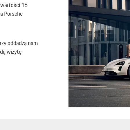
o wartości 16
la Porsche
tórzy oddadzą nam
ędą wizytę